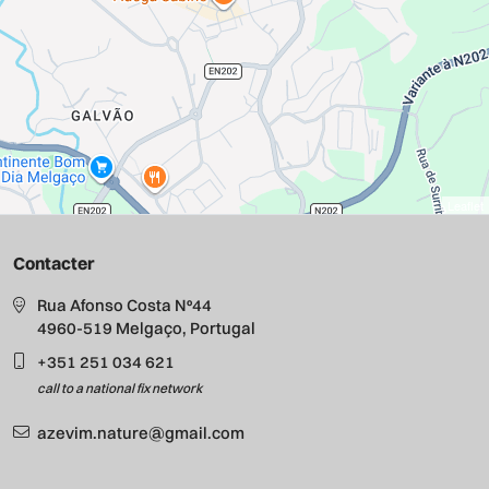
Leaflet
Contacter
Rua Afonso Costa Nº44
4960-519 Melgaço, Portugal
+351 251 034 621
call to a national fix network
azevim.nature@gmail.com