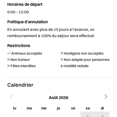
Horaires de départ
0:00 - 12:00
Politique d'annulation
En annulant avec plus de 15 jours à l'avance, un
remboursement à 100% du séjour sera effectué.
Restrictions
Animaux acceptés
Hooligans non acceptés
Non fumeur
Non adapté pour personnes
Fêtes interdites
à mobilité reduite
Calendrier
Août 2026
lu
ma
me
je
ve
sa
di
l
1
2