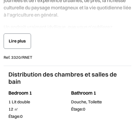
journées et de l'expérience urbaines, de près, la richesse
culturelle du paysage montagneux et la vie quotidienne liée
à l'agriculture en général.
Un endroit vraiment idyllique, que vous n'oublierez
certainement pas !
Lire plus
Ref. 3320/RNET
Distribution des chambres et salles de
bain
Bedroom 1
Bathroom 1
1 Lit double
Douche, Toilette
12 ㎡
Étage:0
Étage:0