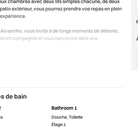
deux chambres avec deux lits simples chacune, de deux
e patio extérieur, vous pourrez prendre vos repas en plein
'expérience.
 d'Alvarinho, vous invite à de longs moments de détente,
endront compagnie et vous berceront dans une
pleinement intégrée à la vie rurale du Alto Minho, où
 privée et exclusive. La piscine est partagée avec la
 la vallée des champs environnants.
es de bain
milieu d'un paysage verdoyant et accueillant !
2
Bathroom 1
es
Douche, Toilette
Étage:1