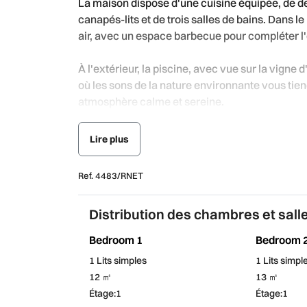
La maison dispose d'une cuisine équipée, de 
canapés-lits et de trois salles de bains. Dans l
air, avec un espace barbecue pour compléter l
À l'extérieur, la piscine, avec vue sur la vigne
où les sons de la nature environnante vous ti
atmosphère calme et sereine.
Située dans un endroit très tranquille, elle est 
Lire plus
l'accueil chaleureux est garanti.
Ref. 4483/RNET
La Casa dos Cabreiros de Baixo est entièrement
Casa dos Cabreiros de Cima et est située dans
Distribution des chambres et sall
Venez profiter de quelques jours de repos au 
Bedroom 1
Bedroom 
1 Lits simples
1 Lits simpl
12 ㎡
13 ㎡
Étage:1
Étage:1