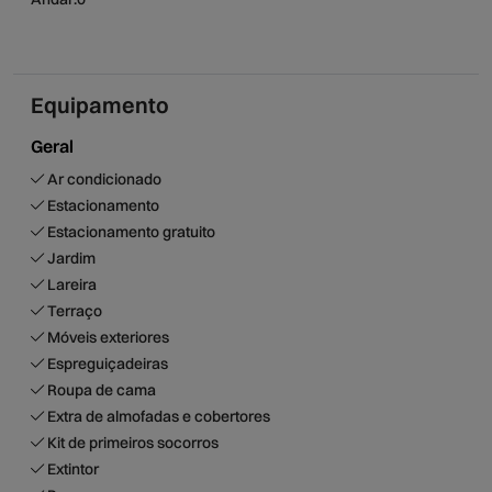
perfeito!
Nota: A reserva deste alojamento implica o pagamento
de uma caução, que será
automaticamente e
in
tegralmente devolvida após a verificação do bom
Equipamento
estado e das condições do alojamento, no final da
Geral
estadia.
Ar condicionado
Estacionamento
Estacionamento gratuito
Jardim
Lareira
Terraço
Móveis exteriores
Espreguiçadeiras
Roupa de cama
Extra de almofadas e cobertores
Kit de primeiros socorros
Extintor