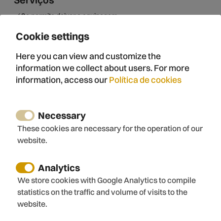
Se permite deixar a equipagem
Aceitam-se reservas de longa duração
Cookie settings
Self checkin checkout
Limpeza e desinfeção
Here you can view and customize the
Europe cleaning standards
information we collect about users. For more
Portugal cleaning standards
information, access our
Política de cookies
Atividades perto da propriedade
Necessary
Caminhada
These cookies are necessary for the operation of our
Caminhada
website.
Rotas em bicicleta
Enoturismo
Analytics
Rota românica
We store cookies with Google Analytics to compile
Museus
statistics on the traffic and volume of visits to the
Parque aquático
website.
Igreja