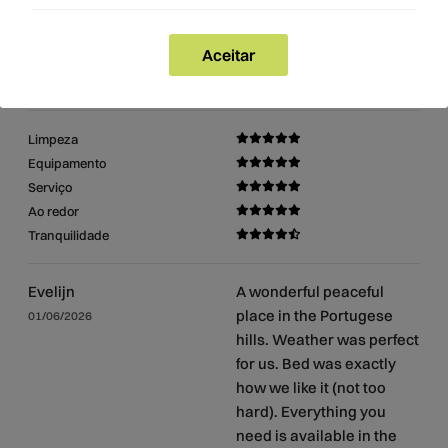
Avaliações
Aceitar
9,9/10
Limpeza
Equipamento
Serviço
Ao redor
Tranquilidade
Evelijn
A wonderful peaceful
place in the Portugese
01/06/2026
hills. Weather was perfect
for us. Bed was exactly
how we like it (not too
hard). Everything you
need is available in the