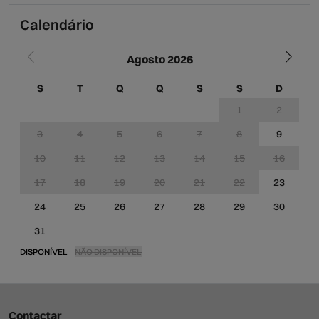
Calendário
Agosto 2026
S
T
Q
Q
S
S
D
1
2
3
4
5
6
7
8
9
10
11
12
13
14
15
16
1
17
18
19
20
21
22
23
2
24
25
26
27
28
29
30
2
31
DISPONÍVEL
NÃO DISPONÍVEL
Contactar