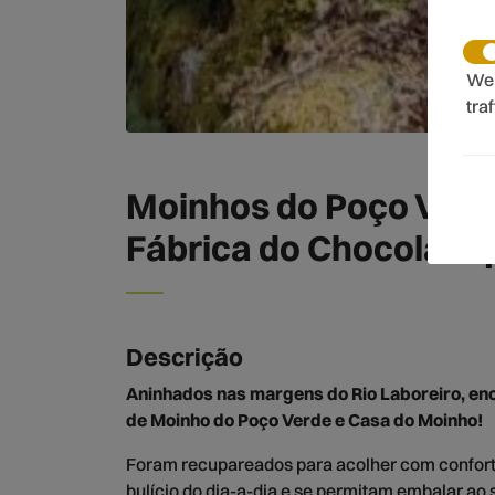
We 
tra
Moinhos do Poço Verd
Fábrica do Chocolate |
Descrição
Aninhados nas margens do Rio Laboreiro, e
de Moinho do Poço Verde e Casa do Moinho!
Foram recupareados para acolher com confort
bulício do dia-a-dia e se permitam embalar ao