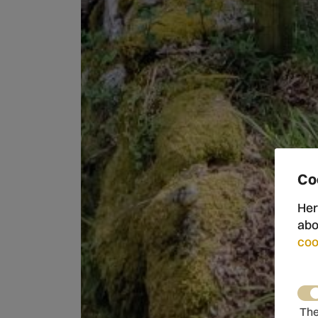
Co
Her
abo
coo
The