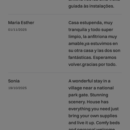
guiada às instalações.
Maria Esther
Casa estupenda, muy
tranquila y todo super
01/11/2025
limpio, la anfitriona muy
amable,ya estuvimos en
su otra casa y las dos son
fantásticas. Esperamos
volver.gracias por todo.
Sonia
A wonderful stay in a
village near a national
19/10/2025
park gate. Stunning
scenery. House has
everything you need just
bring your own supplies
and live it up. Comfy beds
and personal welcome