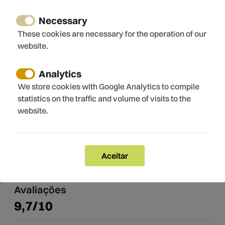
Taças de vinho
Necessary
Eletrónica
These cookies are necessary for the operation of our
TV
website.
Internet
Wi-fi
Analytics
We store cookies with Google Analytics to compile
statistics on the traffic and volume of visits to the
website.
Atividades perto da propriedade
Rafting
Caminhada
Caminhada
Aceitar
Avaliações
9,7/10