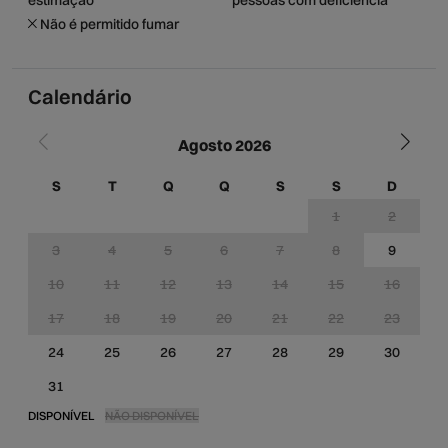
Não é permitido fumar
Calendário
Agosto 2026
S
T
Q
Q
S
S
D
1
2
3
4
5
6
7
8
9
10
11
12
13
14
15
16
1
17
18
19
20
21
22
23
2
24
25
26
27
28
29
30
2
31
DISPONÍVEL
NÃO DISPONÍVEL