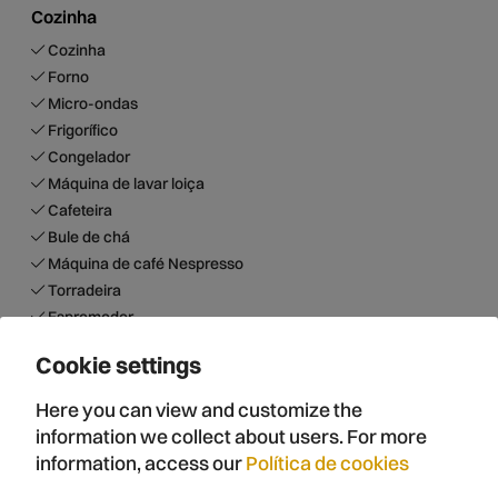
Cozinha
Cozinha
Forno
Micro-ondas
Frigorífico
Congelador
Máquina de lavar loiça
Cafeteira
Bule de chá
Máquina de café Nespresso
Torradeira
Espremedor
Batedeira
Cookie settings
Fritadeira
Liquidificadora
Here you can view and customize the
Louça
information we collect about users. For more
Tabuleiro para forno
information, access our
Política de cookies
Básicos para cozinhar (azeite, sal...)