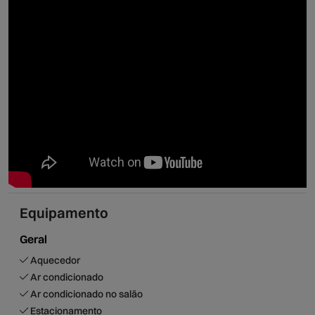
visitar as aldeias típicas da região, ou provar a gastronomia
local, com os seus pratos tradicionais, como o cozido à
portuguesa, cabrito ou lampreia.
Aqui, encontra o local ideal para quem procura umas férias
tranquilas e relaxantes num ambiente natural.
Com a sua localização privilegiada, a casa oferece uma
experiência única de imersão na natureza e na cultura
local, permitindo aos hóspedes desfrutar de uma das
regiões mais bonitas de Portugal!
Equipamento
Geral
Aquecedor
Ar condicionado
Ar condicionado no salão
Estacionamento