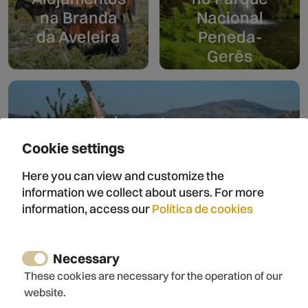
na Branda
Nacional
da Aveleira
Peneda-
Gerês
Alojamentos com
Piscina
Cookie settings
Here you can view and customize the
information we collect about users. For more
information, access our
Política de cookies
Alojamentos na
Praia
Necessary
These cookies are necessary for the operation of our
website.