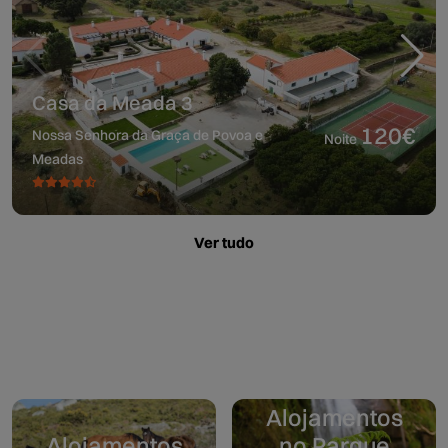
Casa da Meada 3
120€
Nossa Senhora da Graça de Povoa e
Noite
Meadas
Ver tudo
Alojamentos
Alojamentos
no Parque