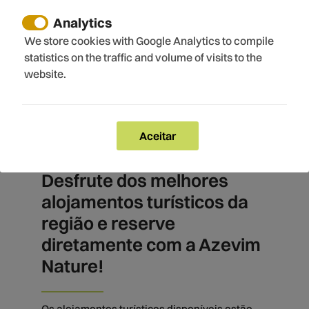
Analytics
Alojamentos
We store cookies with Google Analytics to compile
statistics on the traffic and volume of visits to the
Familiares Extra
website.
Aceitar
Desfrute dos melhores
alojamentos turísticos da
região e reserve
diretamente com a Azevim
Nature!
Os alojamentos turísticos disponíveis estão