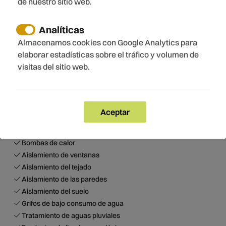
de nuestro sitio web.
Copas de vino
Electrónica
Analíticas
TV
Almacenamos cookies con Google Analytics para
TV satélite
elaborar estadísticas sobre el tráfico y volumen de
Fibra óptica
visitas del sitio web.
Internet
WiFi
Wifi gratuito
Aceptar
Sostenibilidad
Iluminación LED
Bombas de calor
Aislamiento de ventanas
Aislamiento del tejado
Aislamiento de las paredes
Aislamiento del suelo
Grifos de bajo consumo de agua
Tratamiento de aguas pluviales