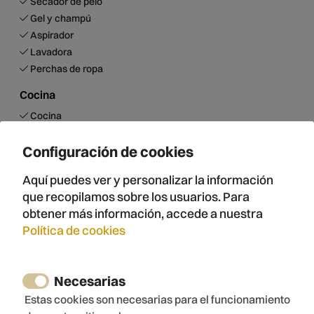
Secador de pelo
Gel y champú
Aspirador
Lavadora
Perchas de ropa
Cocina
Cocina
Horno
Microondas
Configuración de cookies
Nevera
Aquí puedes ver y personalizar la información
Congelador
que recopilamos sobre los usuarios. Para
Lavaplatos
obtener más información, accede a nuestra
Cafetera
Política de cookies
Cafetera DolceGusto
Tostadora
Exprimidor
Necesarias
Vajilla
Estas cookies son necesarias para el funcionamiento
Bandeja para horno